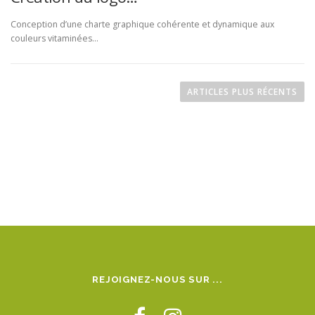
Conception d’une charte graphique cohérente et dynamique aux
couleurs vitaminées…
N
a
ARTICLES PLUS RÉCENTS
v
i
g
a
t
i
o
n
d
e
REJOIGNEZ-NOUS SUR ...
s
a