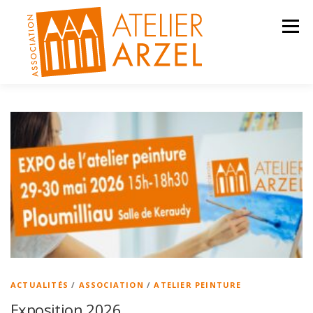
Aller
au
Menu
contenu
ACTIVITÉS
ACTUALITÉS
CONTACT
ACTUALITÉS
/
ASSOCIATION
/
ATELIER PEINTURE
Exposition 2026