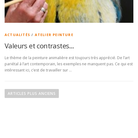
ACTUALITÉS
/
ATELIER PEINTURE
Valeurs et contrastes…
Le thème de la peinture animalière est toujours très apprécié. De l’art
pariétal à l’art contemporain, les exemples ne manquent pas. Ce qui est
intéressant ici, c’est de travailler sur …
N
a
ARTICLES PLUS ANCIENS
v
i
g
a
t