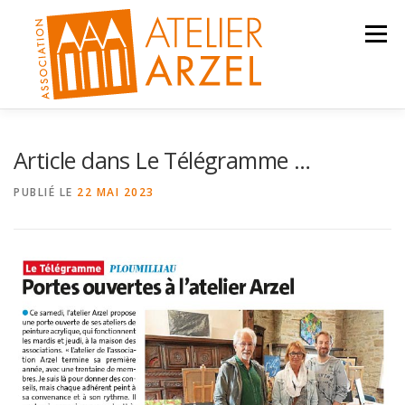
Aller
au
Menu
contenu
ACTIVITÉS
ACTUALITÉS
CONTACT
Article dans Le Télégramme …
PUBLIÉ LE
22 MAI 2023