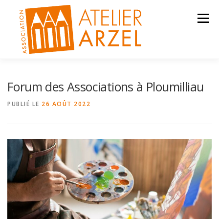
Aller
au
Menu
contenu
ACTIVITÉS
ACTUALITÉS
CONTACT
Forum des Associations à Ploumilliau
PUBLIÉ LE
26 AOÛT 2022