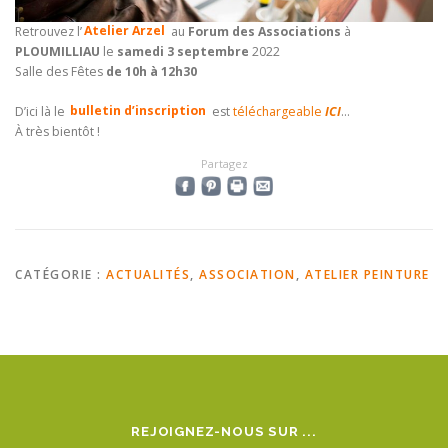
Retrouvez l’
Atelier Arzel
au
Forum des Associations
à
PLOUMILLIAU
le
samedi 3 septembre
2022
Salle des Fêtes
de 10h à 12h30
D’ici là le
bulletin d’inscription
est
téléchargeable
ICI
…
À très bientôt !
Partagez
CATÉGORIE :
ACTUALITÉS
,
ASSOCIATION
,
ATELIER PEINTURE
REJOIGNEZ-NOUS SUR ...