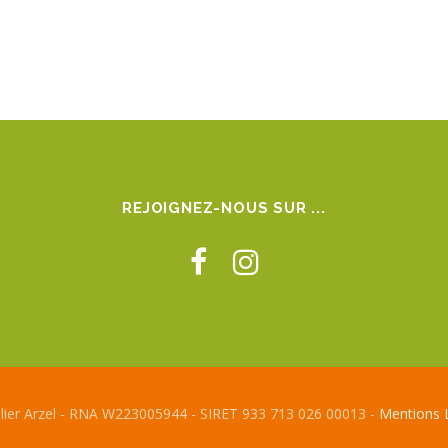
REJOIGNEZ-NOUS SUR ...
elier Arzel - RNA W223005944 - SIRET 933 713 026 00013 -
Mentions 