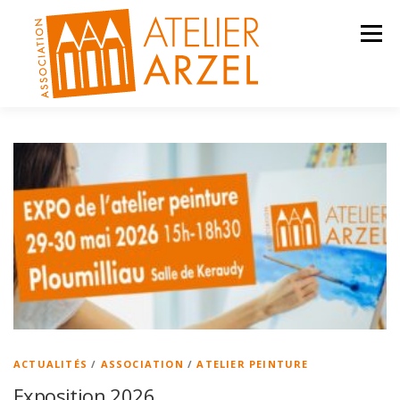
Aller
au
Menu
contenu
ACTIVITÉS
ACTUALITÉS
CONTACT
ACTUALITÉS
/
ASSOCIATION
/
ATELIER PEINTURE
Exposition 2026