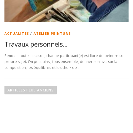
ACTUALITÉS
/
ATELIER PEINTURE
Travaux personnels…
Pendant toute la saison, chaque participant(e) est libre de peindre son
propre sujet. On peut ainsi, tous ensemble, donner son avis sur la
composition, les équilibres et les choix de …
N
a
ARTICLES PLUS ANCIENS
v
i
g
a
t