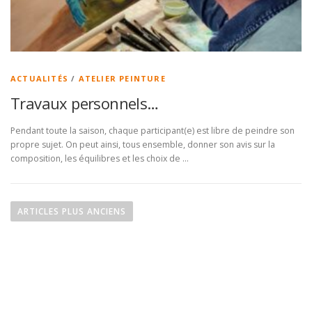
ACTUALITÉS
/
ATELIER PEINTURE
Travaux personnels…
Pendant toute la saison, chaque participant(e) est libre de peindre son
propre sujet. On peut ainsi, tous ensemble, donner son avis sur la
composition, les équilibres et les choix de …
N
a
ARTICLES PLUS ANCIENS
v
i
g
a
t