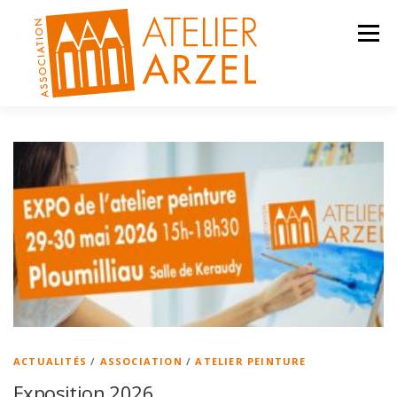
Aller
au
Menu
contenu
ACTIVITÉS
ACTUALITÉS
CONTACT
ACTUALITÉS
/
ASSOCIATION
/
ATELIER PEINTURE
Exposition 2026