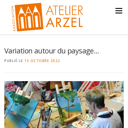
Aller
au
Menu
contenu
ACTIVITÉS
ACTUALITÉS
CONTACT
Variation autour du paysage…
PUBLIÉ LE
15 OCTOBRE 2022