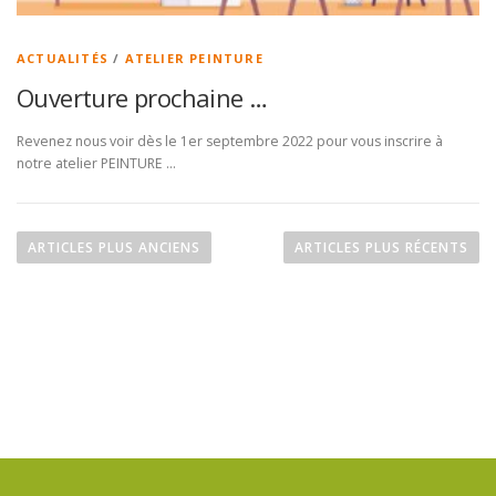
ACTUALITÉS
/
ATELIER PEINTURE
Ouverture prochaine …
Revenez nous voir dès le 1er septembre 2022 pour vous inscrire à
notre atelier PEINTURE …
N
a
ARTICLES PLUS ANCIENS
ARTICLES PLUS RÉCENTS
v
i
g
a
t
i
o
n